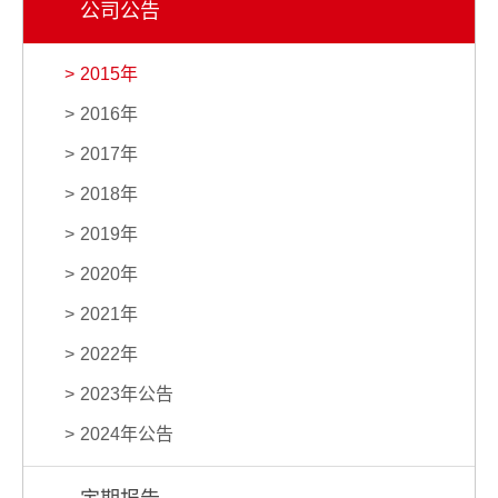
公司公告
2015年
2016年
2017年
2018年
2019年
2020年
2021年
2022年
2023年公告
2024年公告