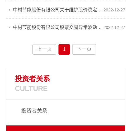
中材节能股份有限公司关于维护股价稳定方案的公告
2022-12-27
中材节能股份有限公司股票交易异常波动核查情况暨复牌公告
2022-12-27
上一页
1
下一页
投资者关系
CULTURE
投资者关系