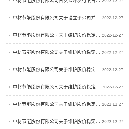
中材节能股份有限公司首次公开发行限售股上市流通公告
2022-12-27
中材节能股份有限公司关于设立子公司并获得营业执照的公告
2022-12-27
中材节能股份有限公司关于维护股价稳定方案落实情况的公告
2022-12-27
中材节能股份有限公司关于维护股价稳定方案落实情况的公告
2022-12-27
中材节能股份有限公司关于维护股价稳定方案落实情况的公告
2022-12-27
中材节能股份有限公司关于维护股价稳定方案落实情况的公告
2022-12-27
中材节能股份有限公司关于维护股价稳定方案落实情况的公告
2022-12-27
中材节能股份有限公司关于维护股价稳定方案落实情况的公告
2022-12-27