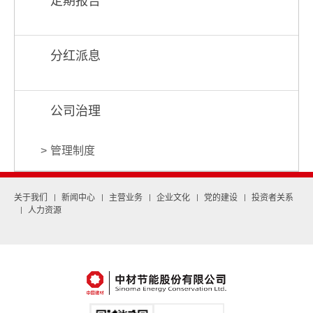
定期报告
分红派息
公司治理
管理制度
关于我们
新闻中心
主营业务
企业文化
党的建设
投资者关系
人力资源