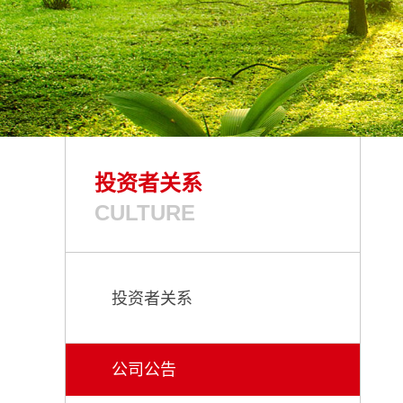
投资者关系
CULTURE
投资者关系
公司公告