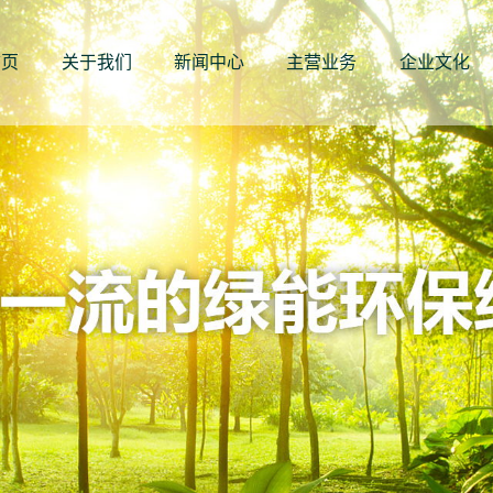
首页
关于我们
新闻中心
主营业务
企业文化