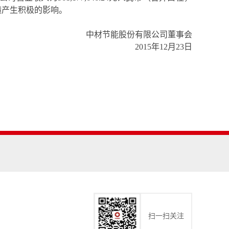
绩产生积极的影响。
中材节能股份有限公司董事会
2015年12月23日
扫一扫关注