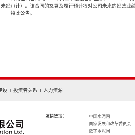
未经审计）
。该合同的签署及履行预计将对公司未来的经营业
特此公告。
建设
投资者关系
人力资源
友情链接：
中国水泥网
国家发展和改革委员会
数字水泥网