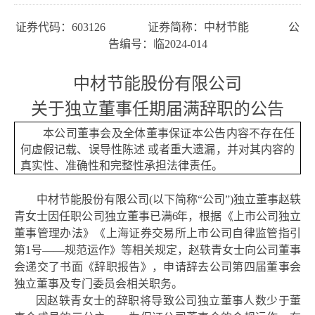
证券代码：
603126
证券简称：中材节能
公
告编号：临
2024-01
4
中材节能
股份有限公司
关于独立董事
任期届满
辞职的公告
本公司董事会及全体董事保证本公告内容不存在任
何虚假记载
、误导性陈述
或者重大遗漏，并对其内容的
真实性、准确性和完整性承担法律责任。
中材节能
股份有限公司
(
以下简称
“公司”)独立董事
赵轶
青女士
因任职公司独立董事已满
6
年，根据《上市公司独立
董事管理办法》
《上海证券交易所上市公司自律监管指引
第
1号——规范运作》
等相关规定，
赵轶青女士
向公司董事
会递交了书面《辞职报告》，申请辞去公司第
四
届董事会
独立董事及
专门委员会相关职务
。
因
赵轶青女士
的辞职将导致公司独立董事人数少于
董