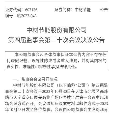
证券代码：
603126 证券简称：中材节能 公告
编号：临202
3
-0
43
中材节能股份有限公司
第四届监事会第二十次会议
决议公告
本公司
监事
会及全体
监事
保证本公告内容不存在任
何虚假记载、误导性陈述或者重大遗漏，并对其内容的
真实性、准确性和完整性承担
法律
责任。
一、
监事
会会议召开情况
中材节能股份有限公司（以下简称
“公司”）
第四届监
事会第二十次会议
于
2023年
10
月
30
日
在
天津市北辰区高峰
路与天宁道交口辰美商业广场
13号楼11层第一会议室以现
场会议方式召开
。
会议通知及议案材料以邮件方式于
2023
年
10
月
23
日发至各位
监事
。会议由公司
监事
会主席刘现肖