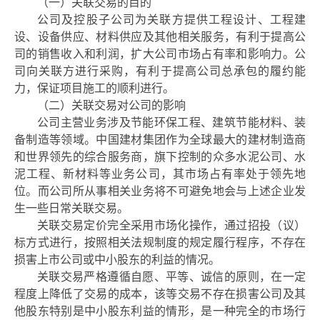
（一）关联交易的目的
公司及控股子公司为关联方提供工程设计、工程建
设、设备供应、材料供应及其他相关服务，有利于提高公
司的销售收入和利润，扩大公司市场占有率和影响力。公
司向关联方进行采购，有利于提高公司总承包的履约能
力，保证项目施工的顺利进行。
（二）关联交易对公司的影响
公司主营业务涉及节能环保工程、建筑节能材料、装
备制造等领域。中国建材集团作为全球最大的建材制造商
和世界领先的综合服务商，
旗下控制的众多水泥公司
、水
泥工程、
新材料
等
业务公司
，
其市场占有率处于领先地
位
。而公司所从事相关业务将不可避免地会与上述企业发
生一些
日常关联交易。
关联交易定价完全采用市场化操作，通过招投（议）
标方式进行，按照相关法规制度的规定履行程序，不存在
损害上市公司或中小股东的利益的情况。
关联交易严格遵循自愿、平等、诚信的原则，在一定
程度上降低了交易的成本，该等交易不存在损害公司及其
他股东特别是中小股东利益的情形，是一种完全的市场行