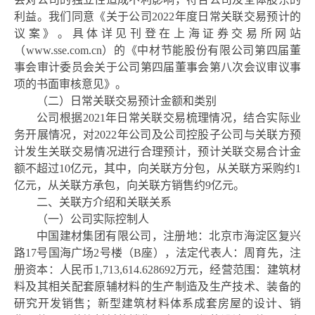
利益。我们同意《关于公司2022年度日常关联交易预计
的
议案
》。具体详见刊登在上海证券交易所网站
（
www.sse.com.cn
）的《中材节能股份有限公司第四届董
事会审计委员会关于公司第四届董事会第八次会议审议事
项的书面审核意见》。
（二）日常关联交易预计金额和类别
公司根据
2021年日常关联交易梳理情况，结合实际业
务开展情况，对2022年公司及公司控股子公司与关联方预
计发生关联交易情况进行合理预计，预计关联交易合计金
额不超过10亿元，其中，向关联方分包，从关联方采购约1
亿元，从关联方承包，向关联方销售约9亿元。
二、关联方介绍和关联关系
（一）公司实际控制人
中国建材集团有限公司，注册地：北京市海淀区复兴
路
17号国海广场2号楼（B座），法定代表人：周育先，注
册资本：人民币1
,
713
,
614.628692万元，经营范围：建筑材
料及其相关配套原辅材料的生产制造及生产技术、装备的
研究开发销售；新型建筑材料体系成套房屋的设计、销