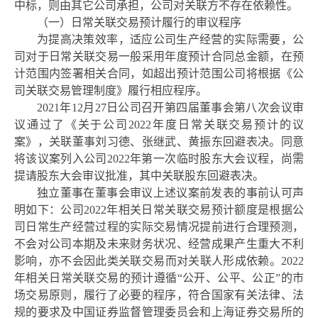
中标，则由其它公司承担，公司对关联方不存在依赖性。
（一）日常关联交易预计履行的审议程序
为提高决策效率，适应公司生产经营的实际需要，公
司对于日常关联交易一般采用年度预计合同总金额，在预
计范围内签署相关合同，如超出预计范围公司将根据《公
司关联交易管理制度》履行相应程序。
2021年12月
27
日公司召开第四届董事会第八次会议审
议通过了《
关于公司
2022年度日常关联交易预计
的议
案
》，关联董事刘习德、张继武、黄振东回避表决。同意
将该议案列入公司
20
22
年第
一
次临时股东大会议程，尚需
提请股东大会审议批准，其中关联股东回避表决。
独立董事在董事会审议上述议案前发表的事前认可声
明如下：公司
2022年相关日常关联交易预计额度是根据公
司日常生产经营过程的实际交易情况提前进行合理预测，
不会对公司本期及未来财务状况、经营成果产生重大不利
影响，亦不会因此类关联交易而对关联人形成依赖。2022
年相关日常关联交易的预计遵循“公开、公平、公正”的市
场交易原则，履行了必要的程序，符合国家有关法律、法
规的要求及中国证券监督管理委员会和上海证券交易所的