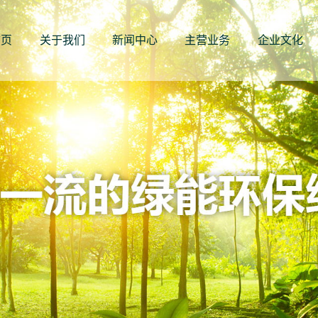
首页
关于我们
新闻中心
主营业务
企业文化