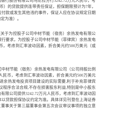
国银行股份有限公司马尼拉分行
3242.72
万元人民币，考
货币）的贷款提供连带责任保证，担保期限预计为7年，
应付款或发生其他违约事件，保证人应在协议规定日期
约定为准）。
了《关于为控股子公司中材节能（宿务）余热发电有限公
银行要求，为控股子公司中材节能（菲律宾）余热发电
币，考虑到汇率波动因素，折合美元约
500万美元（或
司中材节能（宿务）余热发电有限公司（公司持股比例
人民币，考虑到汇率波动因素，折合美元约
500万美元
进余热发电投资项目建设的实际需要,利于补充菲律宾
议程序合法合规,不存在损害股东利益,特别是中小股东
电有限公司提供
3242.72
万元人民币，考虑到汇率波动因
具体以贷款担保协议约定为准。具体详见刊登在上海证券
立董事关于第三届董事会第五次会议审议事项的独立意