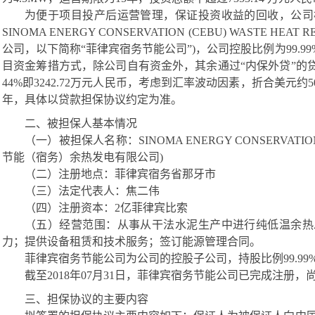
为便于项目投产后运营管理，保证投资收益的回收，公司
SINOMA ENERGY CONSERVATION (CEBU) WASTE HEAT RE
公司，以下简称“菲律宾宿务节能公司”)，公司控股比例为99.
目资金筹措方式，除公司自有资金外，其余通过“内保外贷”的
44
%即
3242.72
万元人民币，考虑到汇率波动因素，折合美元约
年，具体以贷款担保协议约定为准。
二、
被担保
人
基本情况
（一）被担保人名称：
SINOMA ENERGY CONSERVATION 
节能（宿务）余热发电有限公司)
（二）注册地点：菲律宾宿务省那牙市
（三）法定代表人：焦二伟
（四）注册资本：
2亿菲律宾比索
（五）经营范围：从事从干法水泥生产中进行纯低温余热
力；提供设备租赁和技术服务；签订能源管理合同。
菲律宾宿务节能公司为公司的控股子公司，持股比例
99.9
截至
201
8
年
07
月
31日，菲律宾宿务节能公司已完成注册，
三、
担保
协议
的主要内容