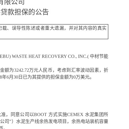
有限公司
供贷款担保的公告
记载、误导性陈述或者重大遗漏，并对其内容的真实
BU) WASTE HEAT RECOVERY CO., INC.
( 中材节能
保金额为
3242.72
万元人民币，考虑到汇率波动因素，折
018年6月30日已为其提供的担保金额为0万美元。
批准，同意公司以
BOOT
方式实施
CEMEX
水泥集团所
”或“APO水泥公司”）水泥生产线余热发电项目，余热电站装机容量
币。