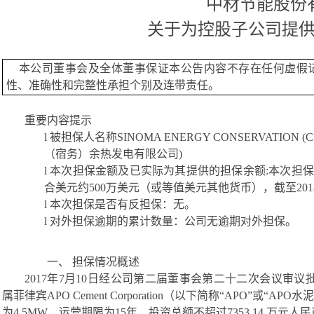
中材节能股份
关于为控股子公司提
本公司董事会及全体董事保证本公告内容不存在任何虚假
性、准确性和完整性承担个别及连带责任。
重要内容提示
l
被担保人名称
SINOMA ENERGY CONSERVATION (CE
（宿务）余热发电有限公司)
l
本次担保金额及已实际为其提供的担保余额
:本次担
合美元约
500万美元（或等值美元其他货币），截
至
2
l
本次担保是否有反担保：无。
l
对外担保逾期的累计数量：
公司无逾期对外担保。
一、
担保情况概述
201
7
年
7
月
10日经公司第二届董事会第二十二次会议审议
属菲律宾
APO Cement Corporation（以下简称“APO
为
4.5MW
，运营期限为
15年，投资总额不超过
7353.14
万元人民