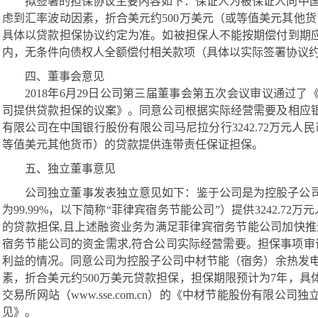
拟签署的担保协议主要内容如下：保证人为被保证人向中
虑到汇率波动因素，折合美元约
500万美元（或等值美元其他
具体以贷款担保协议约定为准。如被担保人不能按期偿付到期
内，无条件向债权人全额偿付相关款项（具体以实际签署协议
四、董事会
意见
2018年6月29日公司第三届董事会第五次会议审议通过
司提供贷款担保的议案》。同意公司根据实际经营需要及相应
有限公司在中国银行股份有限公司马尼拉分行
3242.72
万元人民
等值美元其他货币）的贷款提供连带责任保证担保。
五、独立董事意见
公司独立董事发表独立意见如下：鉴于公司是为控股子公
为
99.99%，以下简称“菲律宾宿务节能公司”）提供
3242.72
万元
的贷款担保,且上述融资业务为满足菲律宾宿务节能公司加快推
宿务节能公司的资金需求,符合公司实际经营需要。担保事项审
利益的情况。同意公司为控股子公司中材节能（宿务）余热发
素，折合美元约
500万美元贷款担保，担保期限预计为7年，
交易所网站（
www.sse.com.cn
）的《中材节能股份有限公司独
见》。