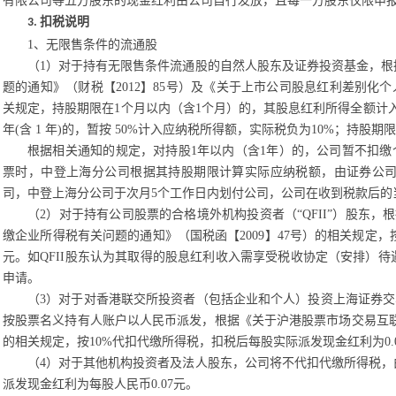
有限公司等五方股东的现金红利由公司自行发放，且每一方股东仅限申
扣税说明
3.
1、无限售条件的流通股
（
1）对于持有无限售条件流通股的自然人股东及证券投资基金，
题的通知》（财税【
2012
】
85
号）及《关于上市公司股息红利差别化个
关规定，持股期限在1个月以内（含1个月）的，其股息红利所得全额计入应
年(含 1 年)的，暂按 50%计入应纳税所得额，实际税负为10%；持
根据相关通知的规定，对持股
1年以内（含1年）的，公司暂不扣缴
票时，中登上海分公司根据其持股期限计算实际应纳税额，由证券公
司，中登上海分公司于次月5个工作日内划付公司，公司在收到税款后的
（
2）对于持有公司股票的合格境外机构投资者（“QFII”）股东，根
缴企业所得税有关问题的通知》（国税函【2009】47号）的相关规定，按
元。如QFII股东认为其取得的股息红利收入需享受税收协定（安排）
申请。
（
3）对于对香港联交所投资者（包括企业和个人）投资上海证券
按股票名义持有人账户以人民币派发，根据《关于沪港股票市场交易互
的相关规定，按10%代扣代缴所得税，扣税后每股实际派发现金红利为0.0
（
4）对于其他机构投资者及法人股东，公司将不代扣代缴所得税
派发现金红利为每股人民币0.07元。