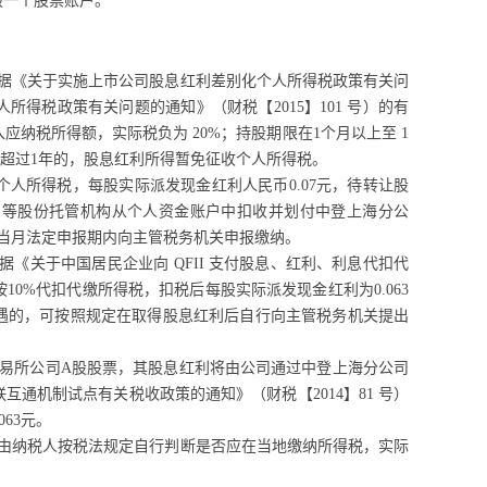
报一个股票账户。
根据《关于实施上市公司股息红利差别化个人所得税政策有关问
人所得税政策有关问题的通知》（财税【
2015】101 号）的有
纳税所得额，实际税负为 20%；持股期限在1个月以上至 1
股期限超过1年的，股息红利所得暂免征收个人所得税。
个人所得税，每股实际派发现金红利人民币0.07元，待转让股
司等股份托管机构从个人资金账户中扣收并划付中登上海分公
当月法定申报期内向主管税务机关申报缴纳。
据《关于中国居民企业向 QFII 支付股息、红利、利息代扣代
10%代扣代缴所得税，扣税后每股实际派发现金红利为0.063
待遇的，可按照规定在取得股息红利后自行向主管税务机关提出
交易所公司
A
股股票，其股息红利将由公司通过中登上海分公司
联互通机制试点有关税收政策的通知》（财税【
2014】81 号）
63元。
，由纳税人按税法规定自行判断是否应在当地缴纳所得税，实际