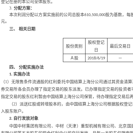
登记在册的本公司全体股东。
3.
分配方案：
本次利润分配以方案实施前的公司总股本
股为基数，每
610,500,000
元。
三、
相关日期
股权登记
股份类别
最后交易日
日
Ａ股
－
2018/6/19
四、
分配实施办法
实施办法
1.
（
1）无限售条件流通股的红利委托中国结算上海分公司通过其资金清
券交易所各会员办理了指定交易的股东派发。已办理指定交易的投资者
指定交易的股东红利暂由中国结算上海分公司保管，待办理指定交易后
（
2）派送红股或转增股本的，由中国结算上海分公司根据股权登
入股东账户。
自行发放对象
2.
中国中材集团有限公司、中材（天津）重型机械有限公司、北京国