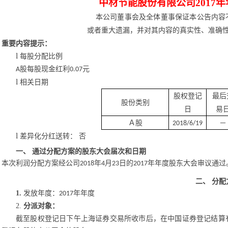
中材节能股份有限公司
2017
年
本公司董事会及全体董事保证本公告内容
或者重大遗漏，并对其内容的真实性、准确
重要内容提示：
l
每股分配比例
股每股现金红利
元
A
0.07
l
相关日期
股权登记
最后
股份类别
日
易
Ａ股
－
2018/6/19
l
差异化
分红送转
：
否
一、
通过
分配方案的股东大会届次和日期
本次利润分配方案经公司
年
月
日
的
年年度股东大会审议通过
2018
4
23
2017
二、
分配
1.
发放年度：
年
年度
2017
2.
分派对象：
截至股权登记日下午上海证券交易所收市后，在中国证券登记结算