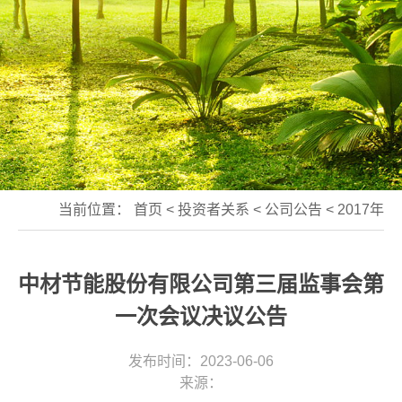
当前位置：
首页
<
投资者关系
<
公司公告
<
2017年
中材节能股份有限公司第三届监事会第
一次会议决议公告
发布时间：2023-06-06
来源：