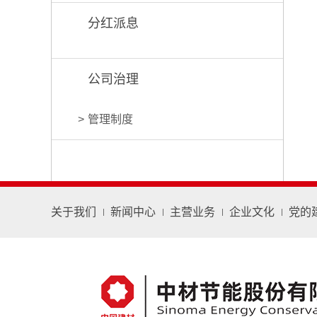
分红派息
公司治理
管理制度
关于我们
新闻中心
主营业务
企业文化
党的