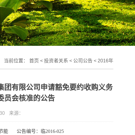
当前位置：
首页
<
投资者关系
<
公司公告
<
2016年
集团有限公司申请豁免要约收购义务
委员会核准的公告
30
来源：
能 公告编号：临2016-025