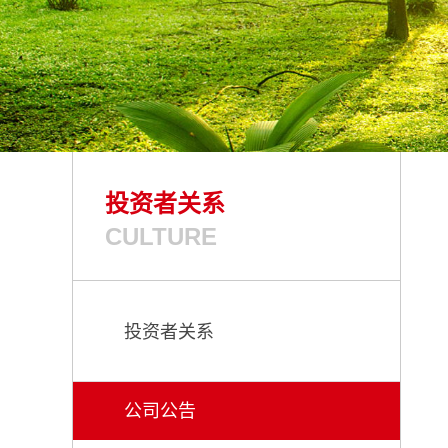
投资者关系
CULTURE
投资者关系
公司公告