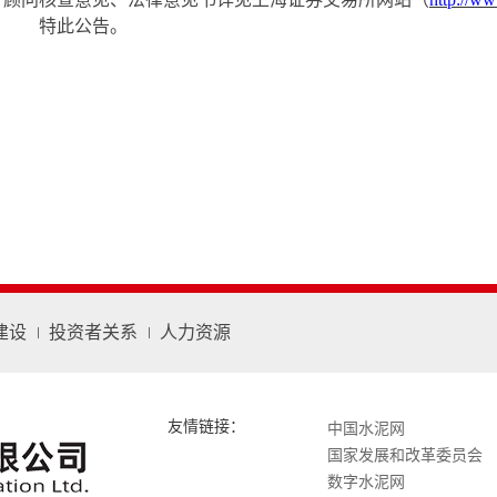
特此公告。
建设
投资者关系
人力资源
友情链接：
中国水泥网
国家发展和改革委员会
数字水泥网