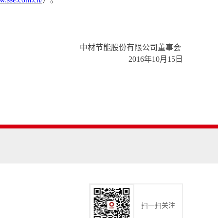
中材节能股份有限公司董事会
2016年10月15日
扫一扫关注