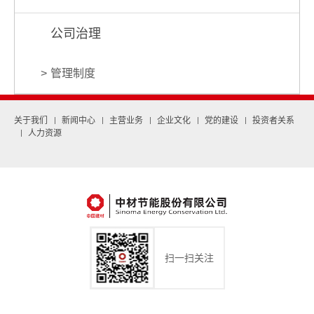
公司治理
管理制度
关于我们
新闻中心
主营业务
企业文化
党的建设
投资者关系
人力资源
扫一扫关注