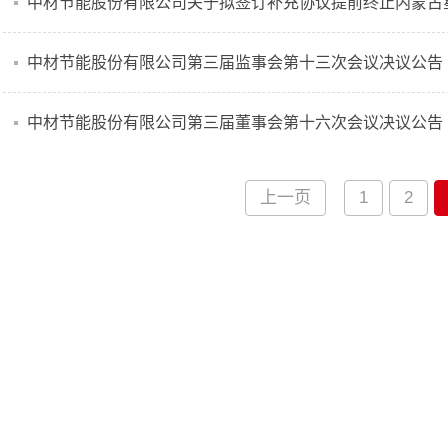
中材节能股份有限公司关于拟签订补充协议提前终止内蒙古星光煤炭集团鄂托克旗华月建材有限责任公司
中材节能股份有限公司第三届监事会第十三次会议决议公告
中材节能股份有限公司第三届董事会第十六次会议决议公告
上一页
1
2