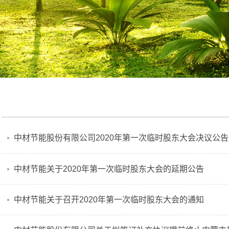
中材节能股份有限公司2020年第一次临时股东大会决议公告
中材节能关于2020年第一次临时股东大会的延期公告
中材节能关于召开2020年第一次临时股东大会的通知