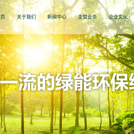
首页
关于我们
新闻中心
主营业务
企业文化