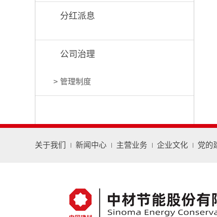
分红派息
公司治理
管理制度
关于我们
新闻中心
主营业务
企业文化
党的