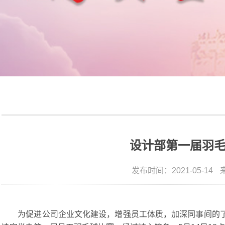
设计部第一届羽
发布时间：2021-05-14
为促进公司企业文化建设，增强员工体质，加深同事间的了