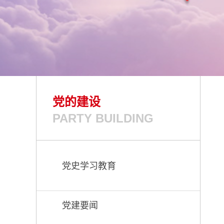
党的建设
PARTY BUILDING
党史学习教育
党建要闻