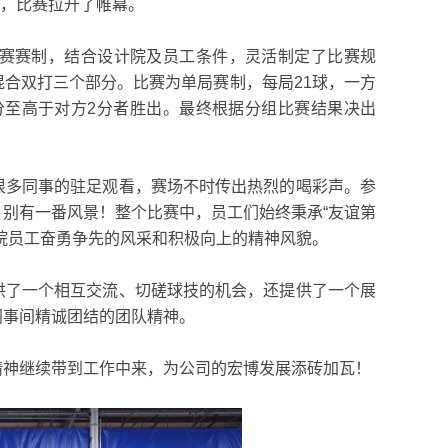
点，比赛拉开了帷幕。
赛制，结合设计院及员工条件，灵活制定了比赛规
合双打三个部分。比赛为单局赛制，每局21球，一方
得分至高于对方2分者胜出。最终根据分组比赛结果决出
多同事的驻足观看，赛场不时传出热烈的喝彩声。参
别有一番风景！整个比赛中，员工们始终秉承“友谊第
院员工奋勇争先的风采和积极向上的精神风貌。
了一个相互交流、切磋球技的机会，还提供了一个展
同事间精诚团结的团队精神。
神继续带到工作中来，为公司的宏博发展添砖加瓦！