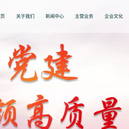
首页
关于我们
新闻中心
主营业务
企业文化