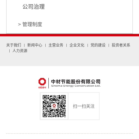
公司治理
管理制度
关于我们
新闻中心
主营业务
企业文化
党的建设
投资者关系
人力资源
扫一扫关注