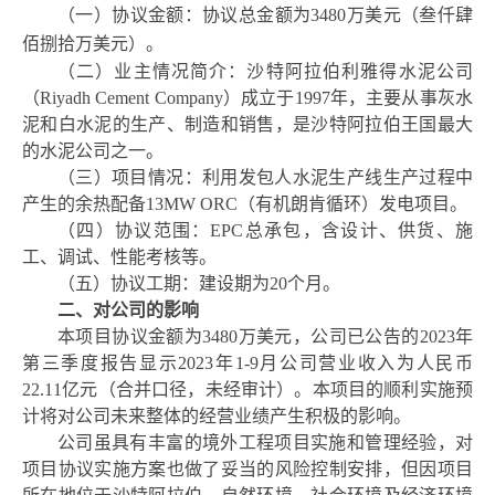
（一）协议金额：协议总
金额为
3480万
美元
（
叁
仟肆
佰捌拾万美元）
。
（二）
业主情况简介：
沙特
阿拉伯
利雅得水泥公司
（
Riyadh Cement Company）
成立于
1997年，主要从事
灰水
泥和白水泥的生产、制造和销售
，
是沙特阿拉伯王国最大
的水泥公司之一。
（
三
）
项目情况：
利用发包人水泥生产线生产过程中
产生的余热配备
13MW
ORC（有机朗肯循环）发电项目。
（
四
）协议
范围：
EPC总承包，含设计、供货、施
工、调试、性能考核等。
（
五
）协议
工期：
建设期为
2
0个月
。
二
、
对公司的影响
本项目
协议
金额为
3480万美元，公司已公告的
20
23
年
第
三
季度报告显示
20
23
年
1
-
9
月公司营业收入为
人民币
22.11亿
元（合并口径，未经审计）。
本项目的顺利实施预
计将对公司未来整体的经营业绩产生积极的影响
。
公司虽具有丰富的境外工程项目实施和管理经验，对
项目
协议
实施方案也做了妥当的风险控制安排，但因项目