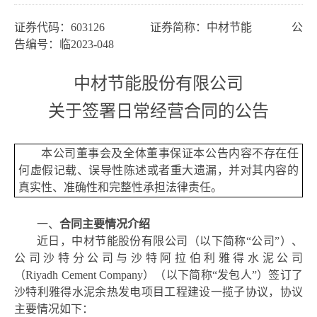
证券代码：
603126 证券简称：中材节能 公
告编号：临2023-
048
中材节能股份有限公司
关于签署
日常
经营合同的公告
本公司董事会及全体董事保证本公告内容不存在任
何虚假记载、误导性陈述或者重大遗漏，并对其内容的
真实性、准确性和完整性承担法律责任。
一、
合同
主要
情况
介绍
近日，中材节能股份有限公司（以下简称
“公司”）、
公司沙特分公司与沙特
阿拉伯利
雅得水泥公司
（
Riyadh
Cement Company）
（以下简称
“发包人”）签订了
沙特利雅得水泥余热发电项目
工程建设一揽子协议
，
协议
主要情况如下：