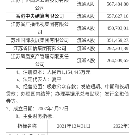
江苏宁沪高速公路股份有限
流通A股
567,484,800
公司
香港中央结算有限公司
流通A股
557,627,167
江苏省广播电视集团有限公
流通A股
450,703,013
司
苏州国际发展集团有限公司
流通A股
351,459,272
江苏省国信集团有限公司
流通A股
292,201,391
江苏凤凰资产管理有限责任
流通A股
264,509,656
公司
4、注册资本：人民币1,154,445万元
5、法定代表人：夏平
6、经营范围：吸收公众存款；发放短期、中期和长期
贷款；办理国内结算；办理票据承兑与贴现；发行金融债
券等。
7、成立日期：2007年1月22日
8、主要财务指标：
指标名称
2021年12月31日
2022年3