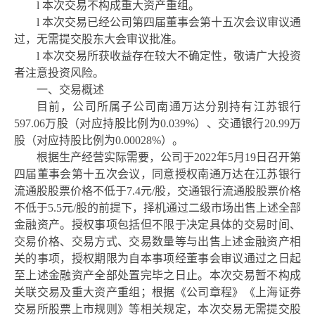
l
本次交易不构成重大资产重组。
l
本次交易已经
公司第
四
届董事会第
十五
次会议审议通
过，
无需提交股东大会审议批准。
l
本次交易
所获收益存在较大不确定性，敬请广大投资
者注意投资风险。
一、交易概述
目前
，
公司所属子公司南通万达分别持有江苏银行
597.06万股（对应持股比例为0.039%）、交通银行20.99万
股（对应持股比例为0.00028%）。
根据生产经营实际需要
，
公司于
2022年5月19日召开第
四届董事会第十五次会议，同意授权
南通万达
在
江苏银行
流通股股票价格不低于
7.4元/股，交通银行流通股股票价格
不低于5.5元/股的前提下，
择机
通过二级市场出售上述全部
金融资产。授权事项包括但不限于决定具体的交易时间、
交易价格、交易方式、交易数量等与出售上述金融资产相
关的事项，授权期限为自本事项经董事会审议通过之日起
至上述金融资产全部处置完毕之日止。
本次交易暂不构成
关联交易及重大资产重组；根据《公司章程》《上海证券
交易所股票上市规则》等相关规定，
本次交易无需提交股