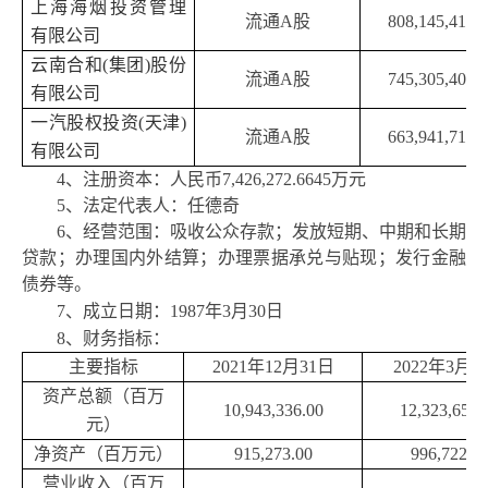
上海海烟投资管理
流通
A股
808,145,417
有限公司
云南合和
(集团)股份
流通
A股
745,305,404
有限公司
一汽股权投资
(天津)
流通
A股
663,941,711
有限公司
4、注册资本：人民币7,426,272.6645万元
5、法定代表人：任德奇
6、经营范围：吸收公众存款；发放短期、中期和长期
贷款；办理国内外结算；办理票据承兑与贴现；发行金融
债券等。
7、成立日期：1987年3月30日
8、财务指标：
主要指标
2021年12月31日
2022年3月3
资产总额（百万
10,943,336.00
12,323,654.
元）
净资产（百万元）
915,273.00
996,722.0
营业收入（百万