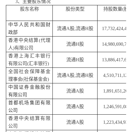
3、主要股东情况
股东名称
股份类型
持股数量
(股)
中华人民共和国财
流通
A股,流通H股
17,732,424,445
政部
香港中央结算
(代理
流通
H股
14,980,690,731
人)有限公司
香港上海汇丰银行
流通
H股
13,886,417,698
有限公司
(汇丰银行)
全国社会保障基金
流通
A股,流通H股
4,510,711,123
理事会
(社保基金会)
中国证券金融股份
流通
A股
1,891,651,202
有限公司
首都机场集团有限
流通
A股
1,246,591,087
公司
香港中央结算有限
流通
A股
1,223,434,937
公司