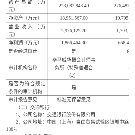
资产总额（万
253,082,843.40
276,487,4
元）
净资产（万元）
18,951,567.00
19,795,08
营业收入（万
5,976,125.70
1,703,30
元）
净利润（万元）
1,866,464.30
658,414
是否经过审计
是
否
毕马威华振会计师事
审计机构名称
务所（特殊普通合
-
伙）
是否为符合规定
是
-
条件的审计机构
审计报告意见
标准无保留意见
-
（二）
交通银行
1、公司名称：交通银行股份有限公司
2、公司地址：中国（上海）自由贸易试验区银城中路
188号