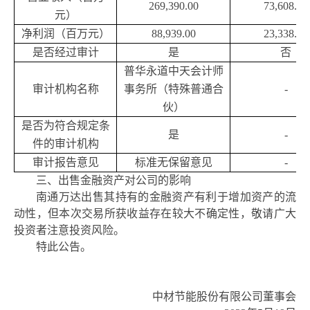
269,390.00
73,608.00
元）
净利润（百万元）
88,939.00
23,338.00
是否经过审计
是
否
普华永道中天会计师
审计机构名称
事务所（特殊普通合
-
伙）
是否为符合规定条
是
-
件的审计机构
审计报告意见
标准无保留意见
-
三、出售金融资产对公司的影响
南通万达出售其
持有的
金融资产有利于增加资产
的
流
动性
，
但本次交易
所获收益存在较大不确定性，敬请广大
投资者注意投资风险。
特此公告。
中材节能股份有限公司
董事会