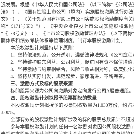
远发展。
根据
《中华人民共和国公司法》
（
以下简称
“
《
公司法
法
》
”
）
、
《
国有控股上市公司（境内）实施股权激励试行办法
文
》
”
）
、《关于规范国有控股上市公司实施股权激励制度有关
称
“
《
1
7
1
号文
》
”
）
、
《中央企业控股上市公司实施股权激励
“
《
1
7
8
号文
》
”
）
、《上市公司股权激励管理办法》
（
以下简称
酬体系和绩效考核体系等管理制度
，制订本股权激励计划。
本股权激励计划坚持以下原则：
1、坚持依法规范，公开透明，遵循法律法规和《公司章程
2、坚持维护股东利益、公司利益，促进国有资本保值增值
3、坚持激励与约束相结合，风险与收益相对称，适度强化
4、坚持从实际出发，规范起步，循序渐进，不断完善。
三、激励方式及标的股票来源
标的股票来源为公司向激励对象定向发行公司
A股普通股。
四、股权激励计划拟授予股票期权的数量
本股权激励计划拟授予的股票期权数量为
1,830
万份，约占
3.00
%
。
全部
有效的股权激励计划所涉及的标的股票总数累计不超
参与本股权激励计划的任何一名激励对象因公司股权激励
未超过本股权激励计划提交股东大会审议之前公司股本
总额的
1