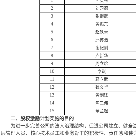
1
孟庆林
2
刘习德
3
张继武
4
黄振东
5
赵轶青
6
邱苏浩
7
谢纪刚
8
卢新华
9
周立珍
10
李岚
11
葛立武
12
魏文华
13
黄剑锋
14
焦二伟
15
董兰起
二、股权激励计划实施的目的
为进一步完善公司的法人治理结构，促进公司建立、健全
层管理人员、核心技术员工和业务骨干
的积极性、责任感和使