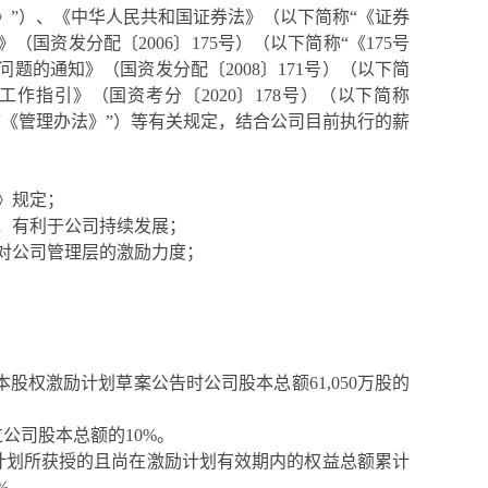
》
”
）
、《中华人民共和国证券法》
（
以下简称
“
《
证券
》（国资发分配
〔
2006
〕
175
号）
（
以下简称
“
《
1
75
号
问题的通知》（国资发分配
〔
2008
〕
171
号）
（
以下简
工作指引》（国资考分〔
2020
〕
178
号）（
以下简称
“
《
管理办法
》
”
）
等有关规定，结合公司目前执行的薪
》规定；
，有利于公司持续发展；
对公司管理层的激励力度；
本股权激励计划草案公告
时公
司股本总额
61,050
万股的
过公司股本总额
的
10%
。
计划所获授的且尚在激励计划有
效期内的权益总额累计
%
。