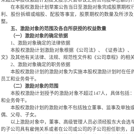
在本股权激励计划草案公告当日至激励对象完成股票期权
利、股份拆细或缩股、配股等事宜，股票期权的数量及所涉及
整。
五、激励对象的范围及各自所获授的权益数量
（一）激励对象的确定依据
1
、激励对象确定的法律依据
本股权激励计划激励对象根据《公司法》、《证券法》、
文
》
及其他有关法律、法规、规范性文件和《公司章程》的相
2
、激励对象确定的职务依据
本股权激励计划的激励对象为实施本股权激励计划时在任
员工和业务骨干。
（二）激励对象的范围
本股权激励计划授予的激励对象不超过
14
7
人，具体包括
和业务骨干
。
本股权激励计划的激励对象不包括独立董事、监事及单独
偶、父母、子女。
以上激励对象中，董事、高级管理人员必须经股东大会选
的子公司具有雇佣关系或者在公司或公司的子公司担任职务
，