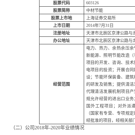
股票代码
603126
股票简称
中材节能
股票上市地
上海证券交易所
上市日期
2014
年
7
月
31
日
注册地址
天津市北辰区京津公路与
办公地址
天津市北辰区京津公路与
电力、热力、余热余压余
新能源、照明节能改造（
项目的开发、咨询、技术
电项目的投资；开展合同
设；节能环保装备、建筑
经营范围
的研发及销售；提供清洁
代理清洁发展机制项目产
规允许经营的进出口业务
国外工程项目；对外派
（国家有专营、专项规定
经批准的项目，经相关部
（二）公司
2018年-2020年业绩情况