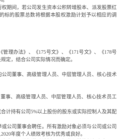
行权期间，若公司发生资本公积转增股本、派发股票红
的标的股票总数将根据本股权激励计划予以相应的调
《管理办法》、
《
1
75
号文
》
、
《
1
7
1
号文
》
、
《
1
7
8
号
关规定，结合公司实际情况而确定。
的公司董事、高级管理人员、中层管理人员、核心技术
：
董事、高级管理人员、中层管理人员、核心技术员工
或合计持有公司
5%
以上股份的股东或实际控制人及其配
举或公司董事会聘任。所有激励对象必须与公司或公司
且
2020
年度个人绩效考核为优秀或良好
。