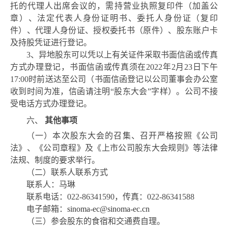
托的代理人出席会议的，需持营业执照复印件（加盖公
章）、法定代表人身份证明书、委托人身份证（复印
件）、代理人身份证、授权委托书（原件）、股东账户卡
及持股凭证进行登记。
3、异地股东可以凭以上有关证件采取书面信函或传真
方式办理登记，书面信函或传真须在2022年2月23日下午
17:
0
0
时前送达至公司（书面信函登记以公司董事会办公室
收到时间为准，信函请注明
“
股东大会
”
字样）。公司不接
受电话方式办理登记。
六、
其他事项
（一）本次股东大会的召集、召开严格按照《公司
法》、《公司章程》及《上市公司股东大会规则》等法律
法规、制度的要求举行。
（二）联系人联系方式
联系人：马琳
联系电话：
022-86341590，传真：022-86341588
电子邮箱：
sinoma-ec@sinoma-ec.cn
（三）参会股东的食宿和交通费自理。