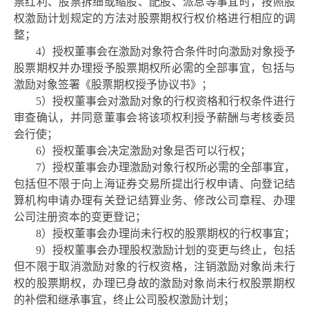
票红利、股票拆细或缩股、配股、派息等事宜时，按照
股
权
激励计划
规定的方法对股票期权行权价格进行相应的调
整；
4）授权董事会在激励对象符合条件时向激励对象授予
股票期权并办理授予股票期权所必需的全部事宜，包括与
激励对象签署《股票期权授予协议书》；
5）授权董事会对激励对象的行权资格和行权条件进行
审查确认，并同意董事会将该项权利授予薪酬与考核委员
会行使；
6）授权董事会决定激励对象是否可以行权；
7）授权董事会办理激励对象行权所必需的全部事宜，
包括但不限于向上海证券交易所提出行权申请、向登记结
算机构申请办理有关登记结算业务、修改公司章程、办理
公司注册资本的变更登记；
8）授权董事会办理尚未行权的股票期权的行权事宜；
9）授权董事会办理
股权
激励计划
的变更与终止，包括
但不限于取消激励对象的行权资格，注销激励对象尚未行
权的股票期权，办理已身故的激励对象尚未行权股票期权
的补偿和继承事宜，终止公司
股权
激励计划
；