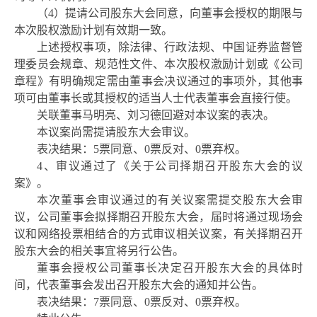
（
4）提请公司股东大会同意，向董事会授权的期限与
本次
股权
激励计划
有效期一致。
上述授权事项，除法律、行政法规、中国证券监督管
理委员会规章、规范性文件、本次
股权
激励计划
或《公司
章程》有明确规定需由董事会决议通过的事项外，其他事
项可由董事长或其授权的适当人士代表董事会直接行使。
关联董事马明亮、刘习德回避对本议案的表决。
本议案尚需提请股东大会审议。
表决结果：
5票同意、0票反对、0票弃权。
4、审议通过了《关于公司择期召开股东大会的议
案》。
本次董事会审议通过的有关议案需提交股东大会审
议，公司董事会拟择期召开股东大会，届时将通过现场会
议和网络投票相结合的方式审议相关议案，有关择期召开
股东大会的相关事宜将另行公告。
董事会授权公司董事长决定召开股东大会的具体时
间，代表董事会发出召开股东大会的通知并公告。
表决结果：
7票同意、0票反对、0票弃权。