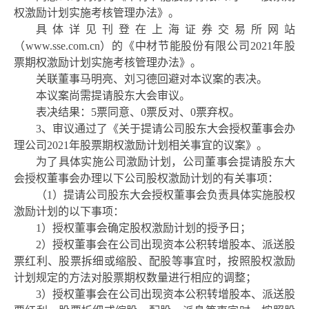
权激励计划实施考核管理办法》。
具体详见刊登在上海证券交易所网站
（
www.sse.com.cn）的《中材节能股份有限公司2021年股
票期权激励计划实施考核管理办法》。
关联董事马明亮、刘习德回避对本议案的表决。
本议案
尚
需提请股东大会审议。
表决结果：
5票同意、0票反对、0票弃权。
3、审议通过了《关于提请公司股东大会授权董事会办
理公司2021年股票期权激励计划相关事宜的议案》。
为了具体实施公司激励计划，公司董事会提请股东大
会授权董事会办理以下公司
股权
激励计划
的有关事项：
（
1）提请公司股东大会授权董事会负责具体实施
股权
激励计划
的以下事项：
1）授权董事会确定
股权
激励计划
的授予日；
2）授权董事会在公司出现资本公积转增股本、派送股
票红利、股票拆细或缩股、配股等事宜时，按照
股权
激励
计划
规定的方法对股票期权数量进行相应的调整；
3）授权董事会在公司出现资本公积转增股本、派送股