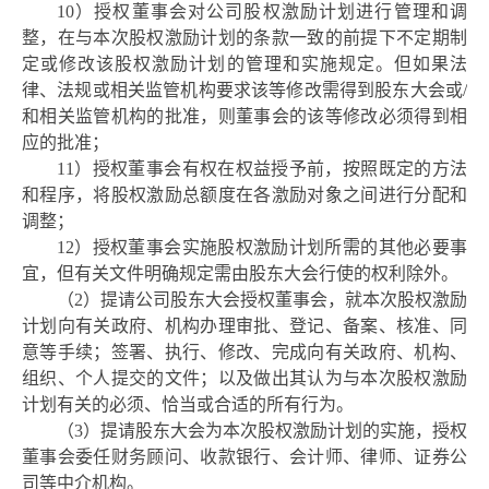
10）授权董事会对公司
股权
激励计划
进行管理和调
整，在与本次
股权
激励计划
的条款一致的前提下不定期制
定或修改该
股权
激励计划
的管理和实施规定。但如果法
律、法规或相关监管机构要求该等修改需得到股东大会或
/
和相关监管机构的批准，则董事会的该等修改必须得到相
应的批准；
11）授权董事会有权在权益授予前，按照既定的方法
和程序，将股权激励总额度在各激励对象之间进行分配和
调整；
12）授权董事会实施
股权
激励计划
所需的其他必要事
宜，但有关文件明确规定需由股东大会行使的权利除外。
（
2）提请公司股东大会授权董事会，就本次
股权
激励
计划
向有关政府、机构办理审批、登记、备案、核准、同
意等手续；签署、执行、修改、完成向有关政府、机构、
组织、个人提交的文件；以及做出其认为与本次
股权
激励
计划
有关的必须、恰当或合适的所有行为。
（
3）提请股东大会为本次
股权
激励计划
的实施，授权
董事会委任财务顾问、收款银行、会计师、律师、证券公
司等中介机构。