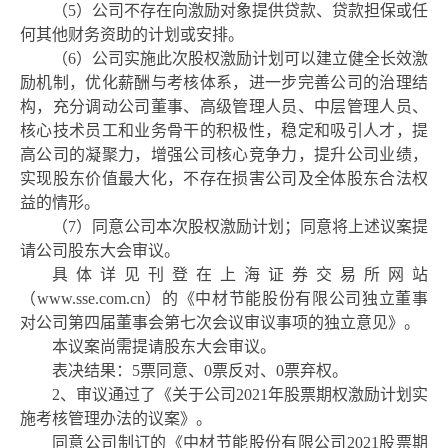
（
5）公司不存在向激励对象提供贷款、贷款担保或任
何其他财务资助的计划或安排。
（
6）公司实施此次
股权
激励计划
可以建立健全长效激
励机制，优化薪酬与考核体系，进一步完善公司的治理结
构，充分调动公司董事、高级管理人员、中层管理人员、
核心技术员工和业务骨干的积极性，稳定和吸引人才，提
高公司的凝聚力，增强公司核心竞争力，提升公司业绩，
实现股东价值最大化，不存在损害公司及全体股东合法权
益的情形。
（
7）同意公司本次
股权
激励计划
；同意将上述议案提
请公司股东大会审议。
具体详见刊登在上海证券交易所网站
（
www.sse.com.cn）的《中材节能股份有限公司独立董事
对公司第四届董事会第七次会议审议事项的独立意见》。
本议案尚需提请股东大会审议。
表决结果：
5票同意、0票反对、0票弃权。
2、审议通过了《关于公司2021年股票期权激励计划实
施考核管理办法的议案》。
同意公司制订的《中材节能股份有限公司
2021股票期