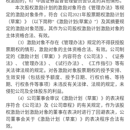
权激励的；6）中国证券监督管理委员会认定的其他情形。
本次
股权
激励计划
的激励对象符合《管理办法》等规
定的激励对象条件，符合《公司
2021年股票期权激励计划
（草案）》（以下简称“《激励计划(草案)》”）及其摘要规
定的激励对象范围，其作为公司
股权
激励计划
激励对象的
主体资格合法、有效。
（
3）激励对象不存在《管理办法》规定的不得获授股
票期权的情形，激励对象的主体资格合法、有效。公司制
定的《激励计划（草案）》内容符合《公司法》、《证券
法》、《管理办法》、《试行办法》、《工作指引》等有
关法律法规的规定。对各激励对象股票期权的授予安排、
生效安排（包括授予额度、授予日期、行权价格、等待
期、行权条件等事项）未违反有关法律、法规的规定，未
侵犯公司及全体股东的利益。
（
4）公司董事会审议《激励计划（草案）》的表决程
序符合《公司法》及《公司章程》的有关规定，作为该
股
权
激励计划
激励对象的董事在表决时进行了回避表决，公
司董事会关于《激励计划（草案）》的表决程序合法有
效
。