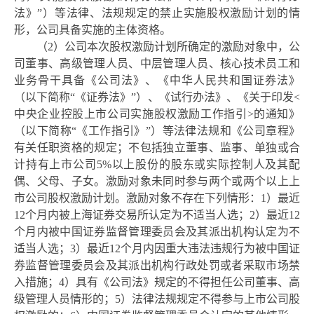
法》”）等法律、法规规定的禁止实施股权激励计划的情
形，公司具备实施的主体资格。
（
2）公司本次
股权
激励计划
所确定的激励对象中，公
司董事、高级管理人员、中层管理人员、核心技术员工和
业务骨干具备《公司法》、《中华人民共和国证券法》
（以下简称
“《证券法》”）、《试行办法》、《关于印发<
中央企业控股上市公司实施股权激励工作指引>的通知》
（以下简称“《工作指引》”）等法律法规和《公司章程》
有关任职资格的规定；不包括独立董事、监事、单独或合
计持有上市公司5%以上股份的股东或实际控制人及其配
偶、父母、子女。激励对象未同时参与两个或两个以上上
市公司
股权
激励计划
。激励对象不存在下列情形：
1）最近
12个月内被上海证券交易所认定为不适当人选；2）最近12
个月内被中国证券监督管理委员会及其派出机构认定为不
适当人选；3）最近12个月内因重大违法违规行为被中国证
券监督管理委员会及其派出机构行政处罚或者采取市场禁
入措施；4）具有《公司法》规定的不得担任公司董事、高
级管理人员情形的；5）法律法规规定不得参与上市公司股