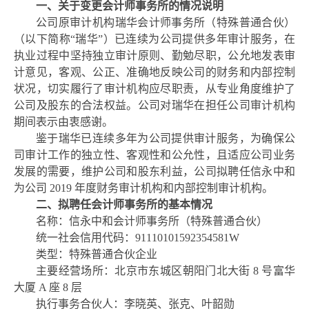
一、
关于变更会计师事务所的情况说明
公司原审计机构瑞华会计师事务所（特殊普通合伙）
（以下简称
“瑞华”）已连续为公司提供多年审计服务，在
执业过程中坚持独立审计原则、勤勉尽职，公允地发表审
计意见，客观、公正、准确地反映公司的财务和内部控制
状况，切实履行了审计机构应尽职责，从专业角度维护了
公司及股东的合法权益。公司对瑞华在担任公司审计机构
期间表示由衷感谢。
鉴于瑞华已连续多年为公司提供审计服务，为确保公
司审计工作的独立性、客观性和公允性，且适应公司业务
发展的需要，维护公司和股东利益，公司拟聘任信永中和
为公司
2019
年度财务审计机构和内部控制审计机构。
二、拟聘任会计师事务所的基本情况
名称：信永中和会计师事务所（特殊普通合伙）
统一社会信用代码：
91110101592354581W
类型：特殊普通合伙企业
主要经营场所：北京市东城区朝阳门北大街
8 号富华
大厦 A 座 8 层
执行事务合伙人：李晓英、张克、叶韶勋