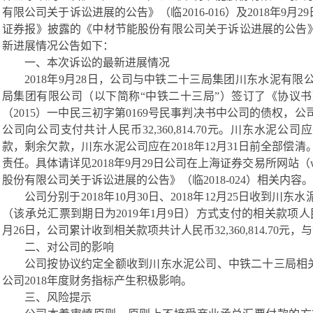
有限公司关于诉讼进展的公告》（临2016-016）及2018年9月
证券报》披露的《中材节能股份有限公司关于诉讼进展的公告
新进展情况公告如下：
一、本次诉讼的最新进展情况
2018年
9
月
28
日
，公司与中铁二十三局集团川东水泥有限
局集团有限公司（以下简称“中铁二十三局”）签订了《协议书
（
2015）一中民三初字第0169号民事判决书中公司的债权
公司向公司支付共计人民币32
,
360
,
814.70元。川东水泥公司
款，剩余欠款，川东水泥公司应在2018年12月31日前全部
责任。具体请详见2018年9月29日公司在上海证券交易所网站（
股份有限公司关于诉讼进展的公告》（临
2018-024）相关内容。
公司分别于
2018年10月30日
、
2018年12月25日收到川东水
（该承兑汇票到期日为
2019年1月9日）
方式
支付的
相关款项人
月2
6
日，公司累计收到
相关款项共计人民币
32,360,814.70元，
与
二、对公司的影响
公司按协议约定全额收到川东水泥公司、中铁二十三局相
公司
2018年度财务指标产生积极影响。
三、风险提示