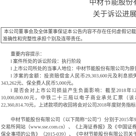
中材节能股份
关于诉讼进
本公司董事会及全体董事保证本公告内容不存在任何虚假记载
准确性和完整性承担个别及连带责任。
重要内容提示：
l
案件所处的诉讼阶段：执行阶段
l
上市公司所处的当事人地位：中材节能股份有限公司为原
l
涉案的金额：投资赔偿金人民币
29,303,600元及利
343,262元
、保全费人民币
5
,
000元
。
l
是否会对上市公司损益产生负面影响：截至
2018
10,
0
00,000.00元，中铁二十三局以电子商业承兑汇票（
22,360,814.7
0元，上述款项的收回将会对公司2018年度财务指
中材节能股份有限公司（以下简称
“公司”）分别于2015年
交易所网站（
www.sse.com.cn
）、《上海证券报》及《中国证
保全事项的公告》（
2015-039）、《中材节能股份有限公司关