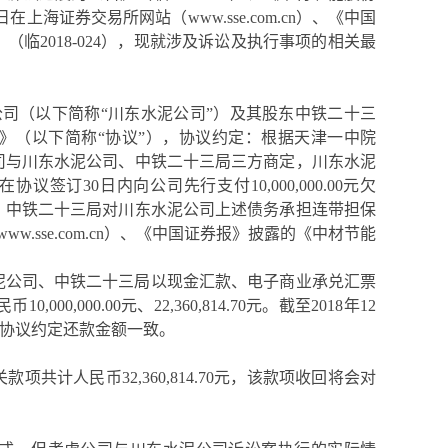
29日在上海证券交易所网站（
www.sse.com.cn
）、《中国
》（临
2018-024），现就涉及诉讼及执行事项的相关最
公司（以下简称
“川东水泥公司”）及其股东中铁二十三
》（以下简称“协议
”
），协议约定：根据天津一中院
，公司与川东水泥公司、中铁二十三局三方商定，川东水泥
应在协议签订30日内向公司先行支付10,
0
00,000.00元欠
偿清。中铁二十三局对川东水泥公司上述债务承担连带担保
www.sse.com.cn
）、《中国证券报》披露的《中材节能
泥公司
、中铁二十三局
以
现金汇款、电子商业承兑汇票
民币
10,000,000
.00
元
、
22,360,814.7
0元。截至
2018年12
协议约定还款金额一致。
关款项共计人民币
32,360,814.70
元，该款项收回将会对