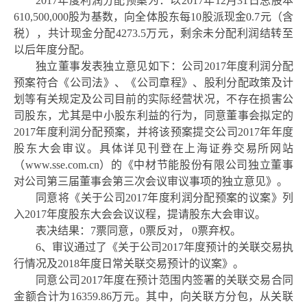
2017年度利润分配预案为：以2017年12月31日总股本
610,500,000股为基数，向全体股东每10股派现金0.7元（含
税），共计现金分配4273.5万元，剩余未分配利润结转至
以后年度分配。
独立董事发表独立意见如下：
公司
201
7
年度利润分配
预案
符合
《公司法》、
《
公司章程》
、股利分配政策及计
划
等有关规定
及
公司目前的实际经营状况，不存在损害公
司股东，尤其是中小股东利益的行为，同意董事会拟定的
2017年度
利润分配
预案
，并将该预案提交公司
201
7
年年度
股东大会审议。
具体详见刊登在上海证券交易所网站
（
www.sse.com.cn
）的《中材节能股份有限公司独立董事
对公司第三届董事会第三次会议审议事项的独立意见》。
同意将《关于公司
2017年度利润分配预案的议案》列
入2017年度股东大会会议议程，提请股东大会审议。
表决结果：
7票同意，0票反对， 0票弃权。
6、审议通过了《关于公司2017年度预计的关联交易执
行情况及2018年度日常关联交易预计的议案》。
同意公司
2017年度在预计范围内签署的关联交易合同
金额合计为16359.86万元。其中，向关联方分包，从关联