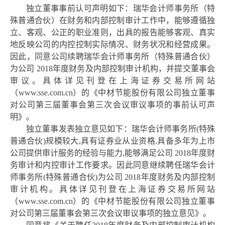
独立董事事前认可声明如下：瑞华
会计师事务所（特
殊普通合伙）在
财务和内部控制
审计工作中，能够遵循独
立、客观、公正的职业准则，出具的报告能够客观、真实
地反映公司的
内控控制
实际情况、财务状况和经营成果。
因此，同意公司续聘
瑞华
会计师事务所（特殊普通合伙）
为公司
201
8
年度
财务及内部控制审计机构
，并提交董事会
审议
。具体详见刊登在上海证券交易所网站
（
www.sse.com.cn
）的《中材节能股份有限公司独立董事
对公司第三届董事会第三次会议审议事项的事前认可声
明》。
独立董事发表独立意见如下：瑞华会计师事务所
(特殊
普通合伙)规模较大,具有证券业从业资格,具备多年为上市
公司提供审计服务的经验与能力,能够满足公司 2018年度财
务审计和内控审计工作要求。因此同意继续聘任瑞华会计
师事务所(特殊普通合伙)为公司 2018年度财务及内部控制
审计机构。具体详见刊登在上海证券交易所网站
（
www.sse.com.cn
）的《中材节能股份有限公司独立董事
对公司第三届董事会第三次会议审议事项的独立意见》。