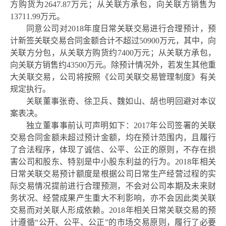
方购货为2647.87万元；从关联方承包，向关联方销售为
13711.99万元。
同意公司对
2018年度日常关联交易进行合理预计，预
计新签关联交易合同金额合计不超过50900万元，其中，向
关联方分包，从关联方购货约7400万元；从关联方承包，
向关联方销售约43500万元。除预计情况外，若发生其他重
大关联交易，公司将按照《公司关联交易管理制度》有关
规定执行。
关联董事张奇、徐卫兵、魏如山、胡也明回避对本议
案表决。
独立董事事前认可声明如下：
2017年公司签署的关联
交易合同金额未超过预计金额，均在预计范围内，且履行
了合法程序，体现了诚信、公平、公正的原则，不存在损
害公司和股东、特别是中小股东利益的行为。2018年相关
日常关联交易预计额度是根据公司日常生产经营过程的实
际交易情况提前进行合理预测，不会对公司本期及未来财
务状况、经营成果产生重大不利影响，亦不会因此类关联
交易而对关联人形成依赖。2018年相关日常关联交易的预
计遵循“公开、公平、公正”的市场交易原则，履行了必要