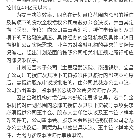
行等金融机构申请授信总额度为44.6亿元，
带息负债
额度
控制在
4.8亿元以内
。
为提高决策效率，同意在计划额度范围内总部的授信
及其项下的贷款全权授权公司总裁办公会决议，并由其定
期（季度、年度）向公司董事会汇报。授信申请额度及其
项下的间接融资额度、具体经办的金融机构及具体申请日
期根据公司实际需求、业主方对金融机构的要求等实际情
况确定，超出计划范围的按照公司相关制度规定履行相应
内部决策程序。
计划范围内子公司（主要是武汉院、南通锅炉、宜昌
子公司）的授信及其项下的贷款须由其履行内部决策程序
后，需提请股东审议或批准的，由公司总裁办公会审议，
公司派出董事、监事根据总裁办公会决议进行表决。
因各金融机构对授信等内部规定要求各异，若个别金
融机构对计划范围内总部的授信及其项下贷款等事项要求
必须提供公司董事会、股东大会单独决议及董事签字样本
等文件的，公司董事会、股东大会应按照授权在公司总裁
办公会决议后，同意为其单独出具决议、董事签字样本文
件，无需再就该事项进行单独审议。