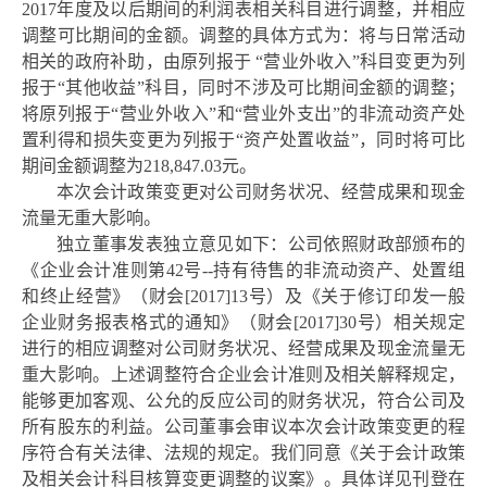
2017年度及以后期间的利润表相关科目进行调整，并相应
调整可比期间的金额。调整的具体方式为：将与日常活动
相关的政府补助，由原列报于 “营业外收入”科目变更为列
报于“其他收益”科目，同时不涉及可比期间金额的调整；
将原列报于“营业外收入”和“营业外支出”的非流动资产处
置利得和损失变更为列报于“资产处置收益”，同时将可比
期间金额调整为218,847.03元。
本次会计政策变更对公司财务状况、经营成果和现金
流量无重大影响。
独立董事发表独立意见如下：公司依照财政部颁布的
《企业会计准则第
42号--持有待售的非流动资产、处置组
和终止经营》（财会[2017]13号）及《关于修订印发一般
企业财务报表格式的通知》（财会[2017]30号）相关规定
进行的相应调整对公司财务状况、经营成果及现金流量无
重大影响。上述调整符合企业会计准则及相关解释规定，
能够更加客观、公允的反应公司的财务状况，符合公司及
所有股东的利益。公司董事会审议本次会计政策变更的程
序符合有关法律、法规的规定。我们同意《关于会计政策
及相关会计科目核算变更调整的议案》。具体详见刊登在