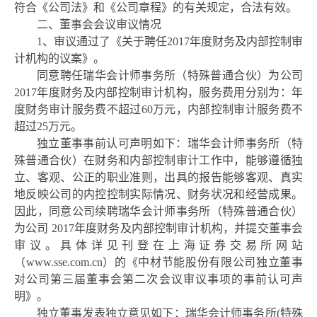
符合《公司法》和《公司章程》的有关规定，合法有效。
二、董事会会议审议情况
1、审议通过了《关于聘任2017年度财务及内部控制审
计机构的议案》。
同意聘任瑞华会计师事务所（特殊普通合伙）为公司
2017年度财务及内部控制审计机构，服务费用分别为：年
度财务审计服务费不超过60万元，内部控制审计服务费不
超过25万元。
独立董事事前认可声明如下：瑞华
会计师事务所（特
殊普通合伙）在
财务和内部控制
审计工作中，能够遵循独
立、客观、公正的职业准则，出具的报告能够客观、真实
地反映公司的
内控控制
实际情况、财务状况和经营成果。
因此，同意公司续聘
瑞华
会计师事务所（特殊普通合伙）
为公司
201
7
年度
财务及内部控制审计机构
，并提交董事会
审议。
具体详见刊登在上海证券交易所网站
（
www.sse.com.cn
）的《中材节能股份有限公司独立董事
对公司第三届董事会第二次会议审议事项的事前认可声
明》。
独立董事发表独立意见如下：瑞华会计师事务所
(特殊