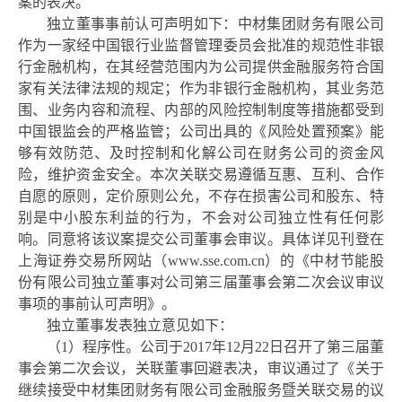
案的表决。
独立董事事前认可声明如下：中材集团财务有限公司
作为一家经中国银行业监督管理委员会批准的规范性非银
行金融机构，在其经营范围内为公司提供金融服务符合国
家有关法律法规的规定；作为非银行金融机构，其业务范
围、业务内容和流程、内部的风险控制制度等措施都受到
中国银监会的严格监管；公司出具的《风险处置预案》能
够有效防范、及时控制和化解公司在财务公司的资金风
险，维护资金安全。本次关联交易遵循互惠、互利、合作
自愿的原则，定价原则公允，不存在损害公司和股东、特
别是中小股东利益的行为，不会对公司独立性有任何影
响。同意将该议案提交公司董事会审议。具体详见刊登在
上海证券交易所网站（
www.sse.com.cn
）的《中材节能股
份有限公司独立董事对公司第三届董事会第二次会议审议
事项的事前认可声明》。
独立董事发表独立意见如下：
（
1）程序性。公司于2017年12月22日召开了第三届董
事会第二次会议，关联董事回避表决，审议通过了《关于
继续接受中材集团财务有限公司金融服务暨关联交易的议