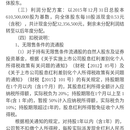
体股东。
（三）利润分配方案：以
2015年12月31日总股本
610,500,000股为基数，向全体股东每10股派现金0.53元
（含税），共计现金分配32,356,500元，剩余未分配利润结
转至以后年度分配。
（四）扣税说明：
1、无限售条件的流通股
（
1）对于持有无限售条件流通股的自然人股东及证券
投资基金，根据《关于实施上市公司股息红利差别化个人
所得税政策有关问题的通知》（财税【
2012
】
85
号）及
《关于上市公司股息红利差别化个人所得税政策有关问题
的通知》（财税【
2015】101 号）的有关规定，持股期限
在1个月以内（含1个月）的，其股息红利所得全额计入应
纳税所得额，实际税负为 20%；持股期限在1个月以上至 1
年(含 1 年)的，暂按 50%计入应纳税所得额，实际税负为
10%；持股期限超过1年的，股息红利所得暂免征收个人所
得税。
根据相关通知的规定，对持股
1年以内（含1年）的，
公司暂不扣缴个人所得税，每股实际派发现金红利人民币