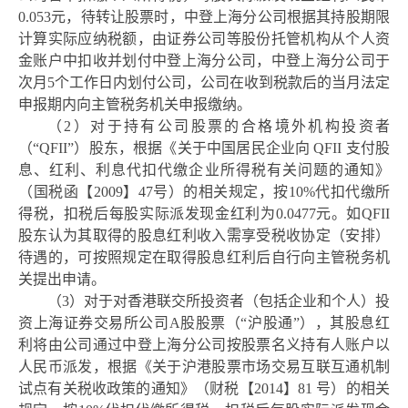
0.053元，待转让股票时，中登上海分公司根据其持股期限
计算实际应纳税额，由证券公司等股份托管机构从个人资
金账户中扣收并划付中登上海分公司，中登上海分公司于
次月5个工作日内划付公司，公司在收到税款后的当月法定
申报期内向主管税务机关申报缴纳。
（
2）对于持有公司股票的合格境外机构投资者
（“QFII”）股东，根据《关于中国居民企业向 QFII 支付股
息、红利、利息代扣代缴企业所得税有关问题的通知》
（国税函【2009】47号）的相关规定，按10%代扣代缴所
得税，扣税后每股实际派发现金红利为0.0477元。如QFII
股东认为其取得的股息红利收入需享受税收协定（安排）
待遇的，可按照规定在取得股息红利后自行向主管税务机
关提出申请。
（
3）对于对香港联交所投资者（包括企业和个人）投
资上海证券交易所公司
A
股股票（
“
沪股通
”
），其股息红
利将由公司通过中登上海分公司按股票名义持有人账户以
人民币派发，根据《关于沪港股票市场交易互联互通机制
试点有关税收政策的通知》（财税【
2014】81 号）的相关