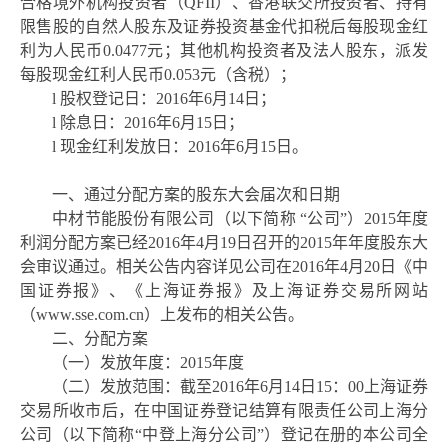
合格境外机构投资者（QFII）、香港联交所投资者、持有
限售股的自然人股东及证券投资基金代扣税后每股现金红
利为人民币0.0477元；其他机构投资者及法人股东，派发
每股现金红利人民币0.053元（含税）；
l
股权登记日：
2016年6月14日；
l
除息日：
2016年6月15日；
l
现金红利发放日：
2016年6月15日。
一、通过分配方案的股东大会届次和日期
中材节能股份有限公司（以下简称
“
公司
”
）
201
5年度
利润分配方案已经
201
6年4月19日召开的
201
5年年度股东大
会审议通过。相关公告内容详见公司在
201
6年4月20日《中
国证券报》、《上海证券报》及上海证券交易所网站
（
www.sse.com.cn
）上发布的相关公告。
二、分配方案
（一）发放年度：
2015年度
（二）发放范围：截至
201
6年6月14日
15
：
00
上海证券
交易所收市后，在中国证券登记结算有限责任公司上海分
公司（以下简称
“
中登上海分公司
”
）登记在册的本公司全