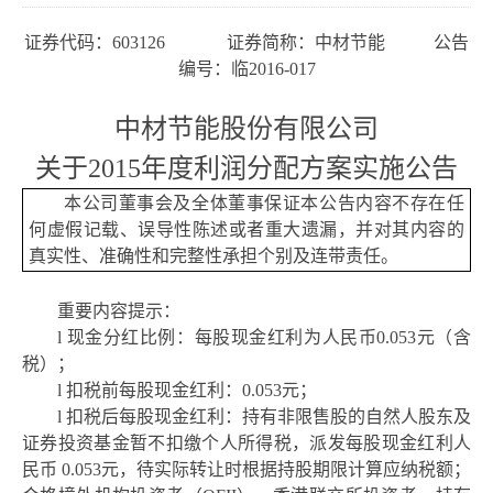
证券代码：
603126 证券简称：中材节能 公告
编号：临2016-017
中材节能股份有限公司
关于
2015年度利润分配方案实施公告
本公司董事会及全体董事保证本公告内容不存在任
何虚假记载、误导性陈述或者重大遗漏，并对其内容的
真实性、准确性和完整性承担个别及连带责任。
重要内容提示：
l
现金分红比例：每股现金红利为人民币
0.053元（含
税）；
l
扣税前每股现金红利：
0.053元；
l
扣税后每股现金红利：持有非限售股的自然人股东及
证券投资基金暂不扣缴个人所得税，派发每股现金红利人
民币
0.053元，待实际转让时根据持股期限计算应纳税额；