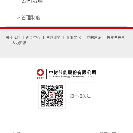
公司治理
管理制度
关于我们
新闻中心
主营业务
企业文化
党的建设
投资者关系
人力资源
扫一扫关注