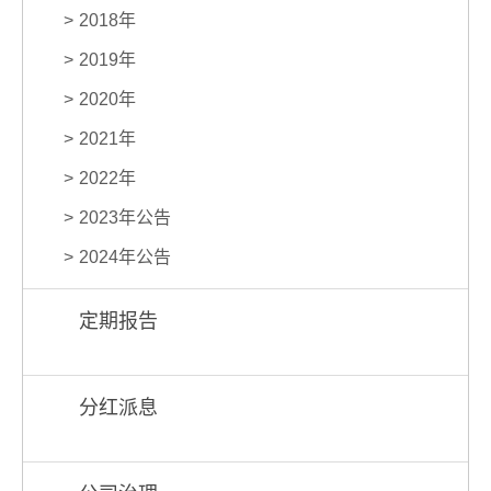
2018年
2019年
2020年
2021年
2022年
2023年公告
2024年公告
定期报告
分红派息