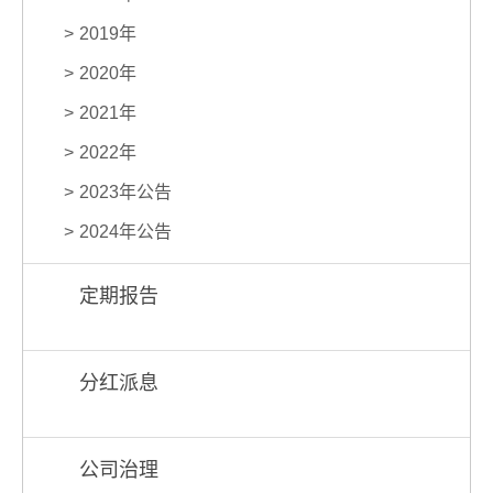
2019年
2020年
2021年
2022年
2023年公告
2024年公告
定期报告
分红派息
公司治理