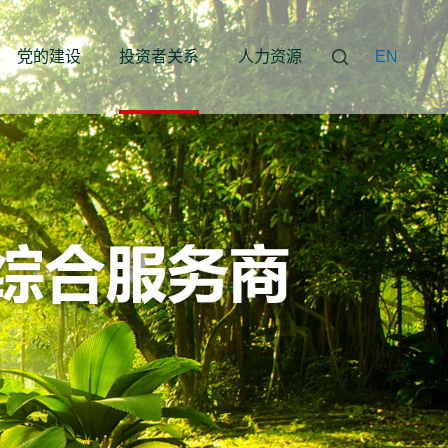
党的建设
投资者关系
人力资源
EN