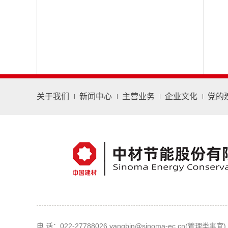
关于我们
新闻中心
主营业务
企业文化
党的
电 话：022-27788026 yangbin@sinoma-ec.cn(管理类事宜)