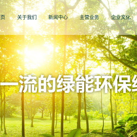
首页
关于我们
新闻中心
主营业务
企业文化