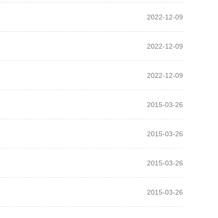
2022-12-09
2022-12-09
2022-12-09
2015-03-26
2015-03-26
2015-03-26
2015-03-26