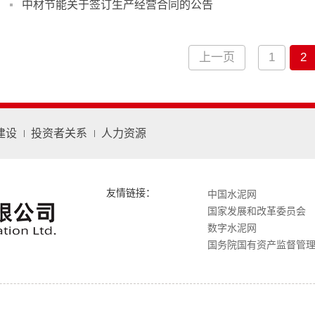
中材节能关于签订生产经营合同的公告
上一页
1
2
建设
投资者关系
人力资源
友情链接：
中国水泥网
国家发展和改革委员会
数字水泥网
国务院国有资产监督管